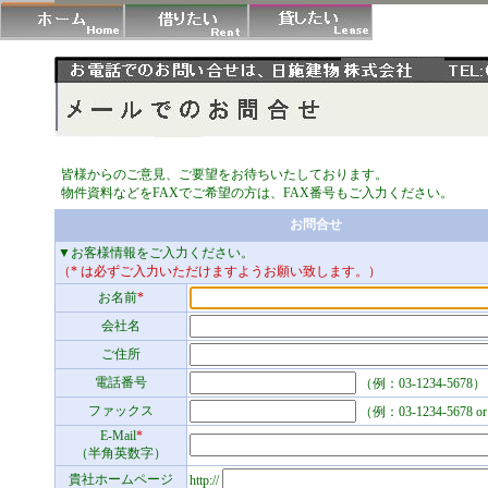
皆様からのご意見、ご要望をお待ちいたしております。
物件資料などをFAXでご希望の方は、FAX番号もご入力ください。
お問合せ
▼お客様情報をご入力ください。
（* は必ずご入力いただけますようお願い致します。）
お名前
*
会社名
ご住所
電話番号
（例：03-1234-5678）
ファックス
（例：03-1234-5678 
E-Mail
*
（半角英数字）
貴社ホームページ
http://