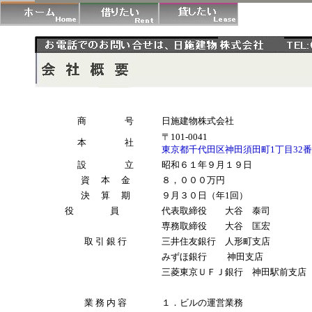
商 号
日施建物株式会社
〒
101-0041
本 社
東京都千代田区神田須田町1丁目32
設 立
昭和６１年９月１９日
資 本 金
８，０００万円
決 算 期
９月３０日（年
1回）
役 員
代表取締役 大谷 泰司
専務取締役 大谷 匡宏
取 引 銀 行
三井住友銀行 人形町支店
みずほ銀行 神田支店
三菱東京ＵＦＪ銀行 神田駅前支店
業 務 内 容
１．ビルの運営業務