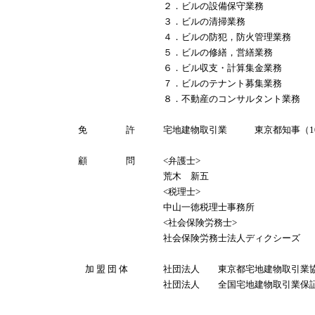
２．ビルの設備保守業務
３．ビルの清掃業務
４．ビルの防犯，防火管理業務
５．ビルの修繕，営繕業務
６．ビル収支・計算集金業務
７．ビルのテナント募集業務
８．不動産のコンサルタント業務
免 許
宅地建物取引業 東京都知事（1
顧 問
<弁護士>
荒木 新五
<税理士>
中山一徳税理士事務所
<社会保険労務士>
社会保険労務士法人ディクシーズ
加 盟 団 体
社団法人 東京都宅地建物取引業
社団法人 全国宅地建物取引業保