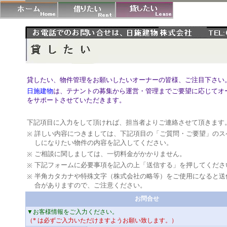
貸したい、物件管理をお願いしたいオーナーの皆様、ご注目下さい
日施建物
は、テナントの募集から運営・管理までご要望に応じてオ
をサポートさせていただきます。
下記項目に入力をして頂ければ、担当者よりご連絡させて頂きます
詳しい内容につきましては、下記項目の「ご質問・ご要望」のス
※
しになりたい物件の内容を記入してください。
ご相談に関しましては、一切料金がかかりません。
※
下記フォームに必要事項を記入の上「送信する」を押してくださ
※
半角カタカナや特殊文字（株式会社の略等）をご使用になると送
※
合がありますので、ご注意ください。
お問合せ
▼お客様情報をご入力ください。
（* は必ずご入力いただけますようお願い致します。）