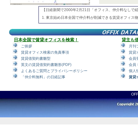
【日経新聞で2000年2月21日「オフィス、仲介料なしで
1. 東京始め日本全国で仲介料が削減できる賃貸オフィス
2. エリアや路線図で賃貸オフィスを探す方法の他に店舗
様々な検索ツールをご用意しております。
3. 検索の初期設定を「仲介料不要」から「必要」に変更
日本全国で賃貸オフィスを検索！
貸主も
オフィスを比較・検討することができます。
ご挨拶
月刊
4. 国土交通省国土地理院発行の数値地図2500（承認番号 平
賃貸オフィス検索の免責事項
賃貸
Google Mapを利用して、日本全国全ての物件をピンポ
賃貸借契約書雛型
会員
英文の賃貸借契約書雛形(PDF)
会員
よくあるご質問とプライバシーポリシー
個人
「仲介料無料」の日経記事
賃貸
OF